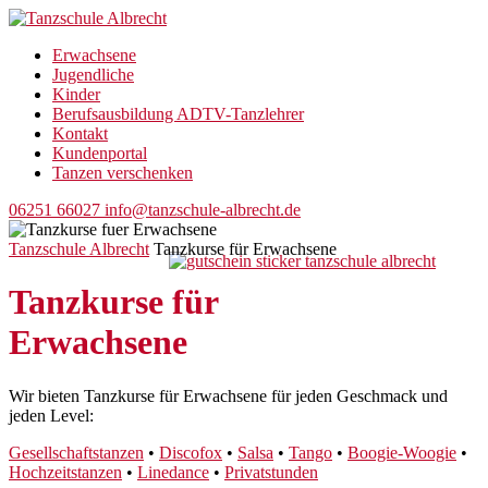
Erwachsene
Jugendliche
Kinder
Berufsausbildung ADTV-Tanzlehrer
Kontakt
Kundenportal
Tanzen verschenken
06251 66027
info@tanzschule-albrecht.de
Tanzschule Albrecht
Tanzkurse für Erwachsene
Tanzkurse für
Erwachsene
Wir bieten Tanzkurse für Erwachsene für jeden Geschmack und
jeden Level:
Gesellschaftstanzen
•
Discofox
•
Salsa
•
Tango
•
Boogie-Woogie
•
Hochzeitstanzen
•
Linedance
•
Privatstunden